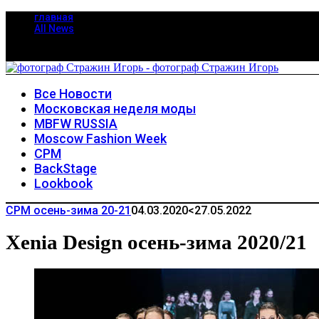
главная
All News
Все Новости
Московская неделя моды
MBFW RUSSIA
Moscow Fashion Week
CPM
BackStage
Lookbook
CPM осень-зима 20-21
04.03.2020
<27.05.2022
Xenia Design осень-зима 2020/21