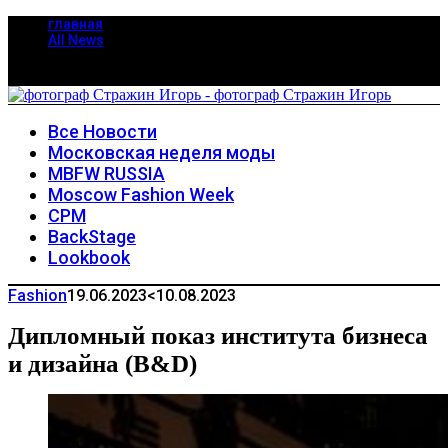
главная
All News
Все Новости
Московская неделя моды
MBFW RUSSIA
Moscow Fashion Week
CPM
BackStage
Lookbook
Fashion
19.06.2023
<10.08.2023
Дипломный показ института бизнеса
и дизайна (B&D)