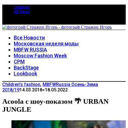
главная
All News
Все Новости
Московская неделя моды
MBFW RUSSIA
Moscow Fashion Week
CPM
BackStage
Lookbook
Children's fashion
,
MBFWRussia Осень-Зима
2018/19
14.03.2018
<18.05.2022
Acoola с шоу-показом 🌴 URBAN
JUNGLE