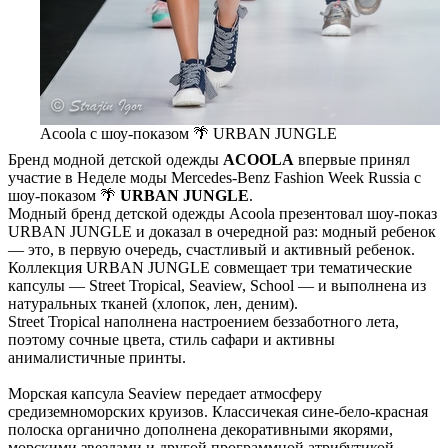
Acoola с шоу-показом 🌴 URBAN JUNGLE
Бренд модной детской одежды
ACOOLA
впервые принял
участие в Неделе моды Mercedes-Benz Fashion Week Russia с
шоу-показом 🌴
URBAN JUNGLE
.
Модный бренд детской одежды Acoola презентовал шоу-показ
URBAN JUNGLE и доказал в очередной раз: модный ребенок
— это, в первую очередь, счастливый и активный ребенок.
Коллекция URBAN JUNGLE совмещает три тематические
капсулы — Street Tropical, Seaview, School — и выполнена из
натуральных тканей (хлопок, лен, деним).
Street Tropical наполнена настроением беззаботного лета,
поэтому сочные цвета, стиль сафари и активны
анималистичные принты.
Морская капсула Seaview передает атмосферу
средиземноморских круизов. Классичекая cине-бело-красная
полоска органично дополнена декоративными якорями,
морскими звездами и другой программной атрибутикой.