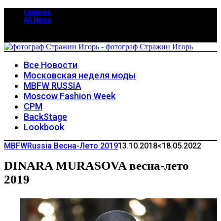
главная
All News
Все Новости
Московская неделя моды
MBFW RUSSIA
Moscow Fashion Week
CPM
BackStage
Lookbook
MBFWRussia Весна-Лето 2019
13.10.2018
<18.05.2022
DINARA MURASOVA весна-лето
2019