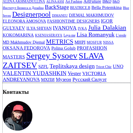
ArtFuture
B&D
ALENA AKHMADULLINA
Art Fashion
ALINA ASSI
B&D
BackStage
Bella Potemkina
BEATRICE.B
Институт Бизнеса и Дизайна
Blue
Designerpool
DJEMAL MAKHMUDOV
Seven
DIMANEU
IGOR
ELEONORA AMOSOVA
FASHIONTIME DESIGNERS
Julia Dalakian
IVANOVA
GULYAEV
ILYA SHIYAN
IVKA
Lisa Romanyuk
KOKOMARINA
KSENIASERAYA
Leya me
L’erede
METRICS
MHPI
MD Makhmudov Djemal
MOSFUR
NISSA
OKSANA FEDOROVA
PROFASHION
Polina Golub
Sergey Sysoev
SLAVA
MASTERS
ZAITSEV
Teplitskaya design
UNQ
SZFL
Tricot Chic
VALENTIN YUDASHKIN
Vester
VICTORIA
ANDREYANOVA
Русский Силуэт
Музеон
МХПИ
Контакты