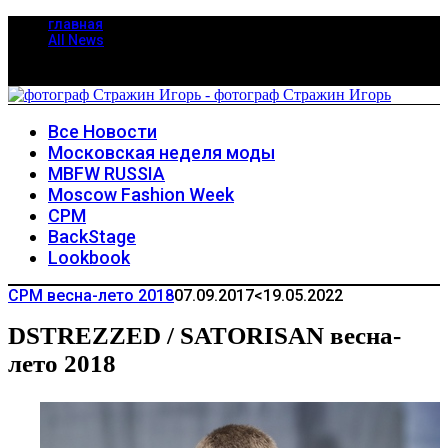
главная
All News
Все Новости
Московская неделя моды
MBFW RUSSIA
Moscow Fashion Week
CPM
BackStage
Lookbook
CPM весна-лето 2018
07.09.2017
<19.05.2022
DSTREZZED / SATORISAN весна-
лето 2018