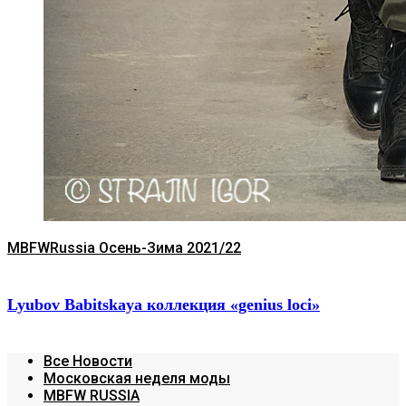
MBFWRussia Осень-Зима 2021/22
Lyubov Babitskaya коллекция «genius loci»
Все Новости
Московская неделя моды
MBFW RUSSIA