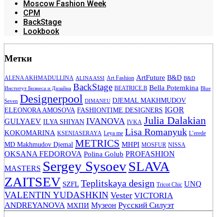
Moscow Fashion Week
CPM
BackStage
Lookbook
Метки
ArtFuture
B&D
ALENA AKHMADULLINA
Art Fashion
ALINA ASSI
B&D
BackStage
Bella Potemkina
BEATRICE.B
Институт Бизнеса и Дизайна
Blue
Designerpool
DJEMAL MAKHMUDOV
Seven
DIMANEU
IGOR
ELEONORA AMOSOVA
FASHIONTIME DESIGNERS
Julia Dalakian
IVANOVA
GULYAEV
ILYA SHIYAN
IVKA
Lisa Romanyuk
KOKOMARINA
KSENIASERAYA
Leya me
L’erede
METRICS
MHPI
MD Makhmudov Djemal
MOSFUR
NISSA
OKSANA FEDOROVA
PROFASHION
Polina Golub
Sergey Sysoev
SLAVA
MASTERS
ZAITSEV
Teplitskaya design
UNQ
SZFL
Tricot Chic
VALENTIN YUDASHKIN
Vester
VICTORIA
ANDREYANOVA
Русский Силуэт
Музеон
МХПИ