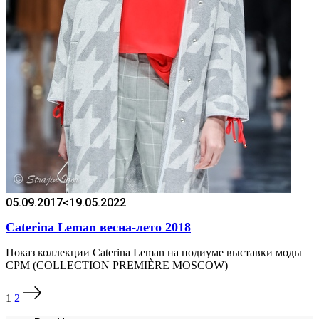
05.09.2017
<19.05.2022
Caterina Leman весна-лето 2018
Показ коллекции Caterina Leman на подиуме выставки моды
CPM (COLLECTION PREMIÈRE MOSCOW)
Пагинация
1
2
записей