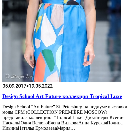
05.09.2017
<19.05.2022
Design School Art Future коллекция Tropical Luxe
Design School “Art Future” St. Petersburg на подиуме выставки
моды CPM (COLLECTION PREMIÈRE MOSCOW)
представила коллекцию: “Tropical Luxe” Дизайнеры:Ксения
ПаскальЮлия ВелюгоЕлена ВилковаАнна КурскаяПолина
ИльинаНаталья ЕрмолаеваМария…