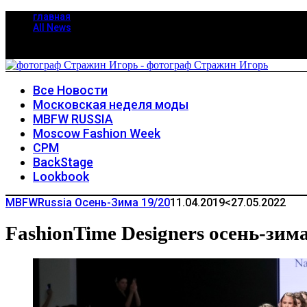
главная
All News
Все Новости
Московская неделя моды
MBFW RUSSIA
Moscow Fashion Week
CPM
BackStage
Lookbook
MBFWRussia Осень-Зима 19/20
11.04.2019
<27.05.2022
FashionTime Designers осень-зима