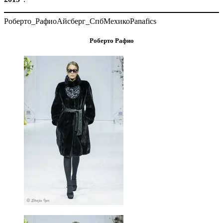
Роберто_Рафио
Айсберг_Спб
Мехико
Panafics
Роберто Рафио