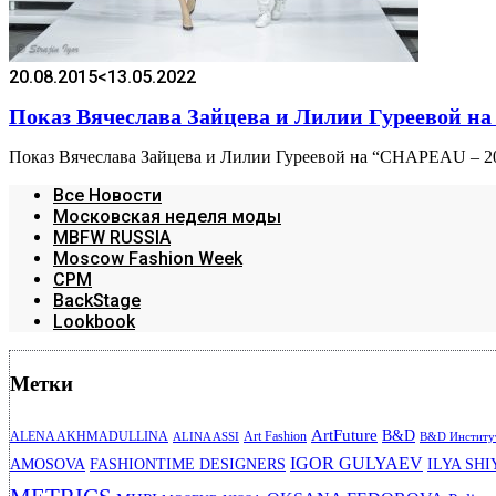
20.08.2015
<13.05.2022
Показ Вячеслава Зайцева и Лилии Гуреевой н
Показ Вячеслава Зайцева и Лилии Гуреевой на “CHAPEAU – 2
Все Новости
Московская неделя моды
MBFW RUSSIA
Moscow Fashion Week
CPM
BackStage
Lookbook
Метки
ArtFuture
B&D
ALENA AKHMADULLINA
Art Fashion
ALINA ASSI
B&D Институт
IGOR GULYAEV
AMOSOVA
FASHIONTIME DESIGNERS
ILYA SHI