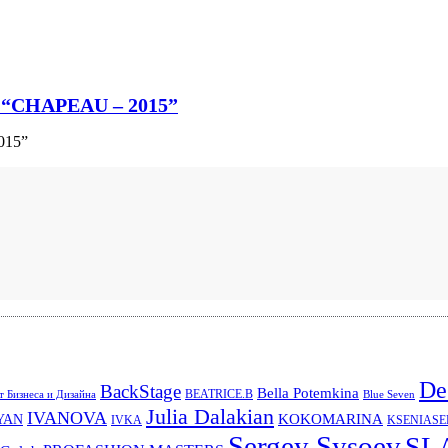
а “CHAPEAU – 2015”
015”
De
BackStage
Bella Potemkina
BEATRICE.B
 Бизнеса и Дизайна
Blue Seven
Julia Dalakian
IVANOVA
KOKOMARINA
YAN
IVKA
KSENIAS
Sergey Sysoev
SL