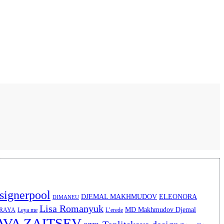
signerpool
DJEMAL MAKHMUDOV
ELEONORA
DIMANEU
Lisa Romanyuk
MD Makhmudov Djemal
ERAYA
Leya me
L’erede
AVA ZAITSEV