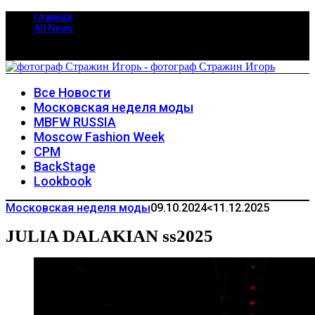
главная
All News
Все Новости
Московская неделя моды
MBFW RUSSIA
Moscow Fashion Week
CPM
BackStage
Lookbook
Московская неделя моды
09.10.2024
<11.12.2025
JULIA DALAKIAN ss2025