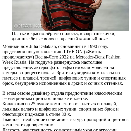
Платье в красно-чёрную полоску, квадратные очки,
длинные белые волосы, красный кожаный пояс
Модный дом Julia Dalakian, основанный в 1990 году,
представил новую коллекцию LIVE ON («Жизнь
продолжается») Весна-Лето 2022 на Mercedes-Benz Fashion
Week Russia. На подиуме развернулось настоящее
представление: актеры-фотографы снимали моделей на
камеры в процессе показа. Зрители увидели комплекты из
платьев и плащей, тренчей, шифоновых туник и спортивных
брюк, безупречно исполненных в ярких и сочных оттенках.
В этом сезоне дизайнер отдала предпочтение классическим
геометричным принтам: полоске и клетке.
Коллекция из 25 луков: комплектов из платьев и плащей,
льняных пальто и шифоновых туник, спортивных брюк и
блестящих пиджаков в стиле 80-х.
Главное – необычное сочетание фактур, пропорций и цветов в
комплекте одновременно.
Легкость, чувственность, сознательный уход от агрессии,