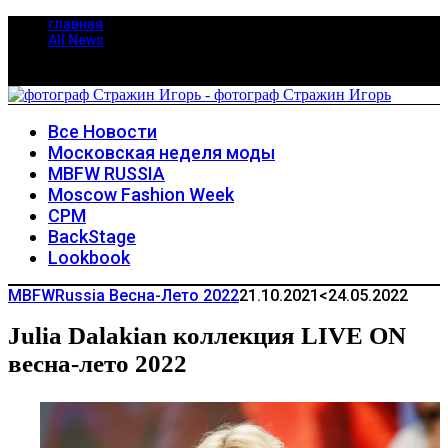
главная
All News
Все Новости
Московская неделя моды
MBFW RUSSIA
Moscow Fashion Week
CPM
BackStage
Lookbook
MBFWRussia Весна-Лето 2022
21.10.2021
<24.05.2022
Julia Dalakian коллекция LIVE ON
весна-лето 2022