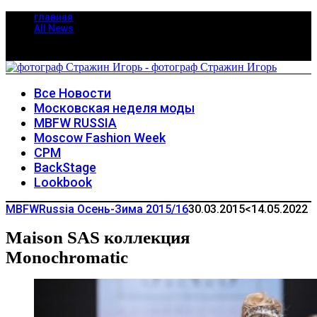
главная
All News
Все Новости
Московская неделя моды
MBFW RUSSIA
Moscow Fashion Week
CPM
BackStage
Lookbook
MBFWRussia Осень-Зима 2015/16
30.03.2015
<14.05.2022
Maison SAS коллекция
Monochromatic