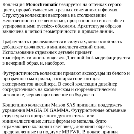
Коллекция
Monochromatic
базируется на оттенках серого
цвета, прорабатываемых в разных сочетаниях и формах.
Структура коллекции выстроена на столкновении
женственности с ее легкостью, прозрачностью и masculine с
утрированными oversize- объемами. Архитектура образов
заключена в четкой геометричности и прямоте линий.
Графичность прослеживается в силуэтах, многослойность
добавляет сложность в минималистический стиль.
Использование отдельных деталей придает
трансформативность моделям. Дневной look модифицируется
в вечерний образ, и, наоборот.
Футуристичность коллекции придают аксессуары из белого и
прозрачного материала, расширяя горизонт для
экспериментов дизайнера. В своей коллекции дизайнер
сосредоточилась на космическом и сюрреалистическом
источнике, черпая вдохновение из будущего.
Концепцию коллекции Maison SAS призваны поддержать
украшения MAGIA DI GAMMA. Футуристичные объемные
структуры из прозрачного дутого стекла или
минималистичные литые формы из металла, будто
отражающего холодный свет звезд, дополнят образы,
представленные на подиуме MBFWR. В показе приняла