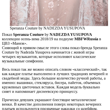
Speranza Couture by NADEZDA YUSUPOVA
Показ
Speranza Couture
by
NADEZDA YUSUPOVA
коллекции осень-зима 2018/19 на подиуме
MBFWRussia
в
ЦВЗ «Манеж».
Сияющий в прямом смысле этого слова показ бренда Speranza
Couture by Nadezda Yusupova начинается с живой игры
четырех музыкантов, которые исполняют классические
музыкальные симфонии.
Весь показ так же можно описать словом «классический», так
как каждое платье выполнено в лучших традициях вечерней и
свадебной моды. Здесь большое количество ручной работы, а
именно: вышивки, стекляруса, бисера, пайеток, объемных
кружевных цветочных вставок. Каждая модель буквально
сияет и напоминает диснеевскую принцессу.
Прически девушек украшают блестящие металлические
венки. В качестве дополнения поверх некоторых вечерних
платьев используются прозрачные накидки со шлейфом,