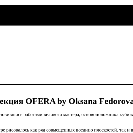
ция OFERA by Oksana Fedorov
овившись работами великого мастера, основоположника кубиз
ере рисовалось как ряд совмещенных воедино плоскостей, так и 