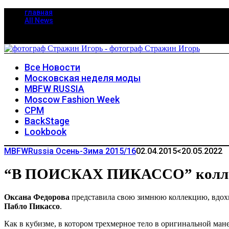
главная
All News
Все Новости
Московская неделя моды
MBFW RUSSIA
Moscow Fashion Week
CPM
BackStage
Lookbook
MBFWRussia Осень-Зима 2015/16
02.04.2015
<20.05.2022
“В ПОИСКАХ ПИКАССО” коллек
Оксана Федорова
представила свою зимнюю коллекцию, вдохн
Пабло Пикассо
.
Как в кубизме, в котором трехмерное тело в оригинальной ман