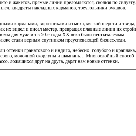
ьто и жакетов, прямые линии преломляются, скользя по силуэту,
плеч, квадраты накладных карманов, треугольники рукавов,
ными карманами, воротниками из меха, мягкой шерсти и твида,
ак их видел и писал мастер, превращая плавные линии их стро
тюмы для мужчин в 50-е годы ХХ века были неотъемлемым
также стали верным спутником преуспевающей бизнес-леди.
ли оттенки гранатового и индиго, небесно- голубого и краплака,
но-серого, молочной скорлупы и шампань… Многослойный способ
со, ложащихся друг на друга, дарят нам новые оттенки.