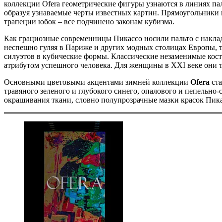
коллекции Ofera геометрические фигуры узнаются в линиях пал
образуя узнаваемые черты известных картин. Прямоугольники 
трапеции юбок – все подчинено законам кубизма.
Как грациозные современницы Пикассо носили пальто с наклад
неспешно гуляя в Париже и других модных столицах Европы, т
силуэтов в кубические формы. Классические незаменимые кос
атрибутом успешного человека. Для женщины в XXI веке они 
Основными цветовыми акцентами зимней коллекции
Ofera
ста
травяного зеленого и глубокого синего, опалового и пепель
окрашивания ткани, словно полупрозрачные мазки красок Пикас