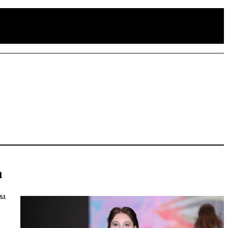
a
ма
в