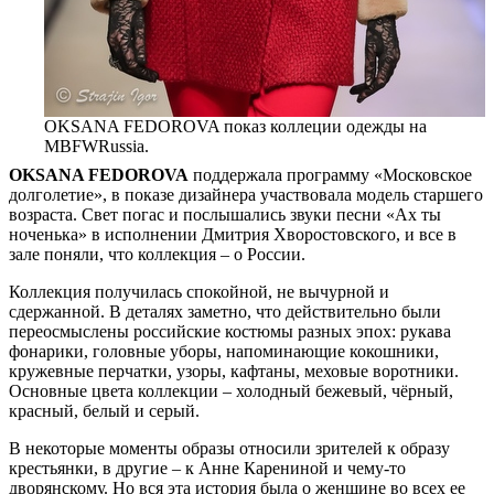
OKSANA FEDOROVA показ коллеции одежды на
MBFWRussia.
OKSANA FEDOROVA
поддержала программу «Московское
долголетие», в показе дизайнера участвовала модель старшего
возраста. Свет погас и послышались звуки песни «Ах ты
ноченька» в исполнении Дмитрия Хворостовского, и все в
зале поняли, что коллекция – о России.
Коллекция получилась спокойной, не вычурной и
сдержанной. В деталях заметно, что действительно были
переосмыслены российские костюмы разных эпох: рукава
фонарики, головные уборы, напоминающие кокошники,
кружевные перчатки, узоры, кафтаны, меховые воротники.
Основные цвета коллекции – холодный бежевый, чёрный,
красный, белый и серый.
В некоторые моменты образы относили зрителей к образу
крестьянки, в другие – к Анне Карениной и чему-то
дворянскому. Но вся эта история была о женщине во всех ее