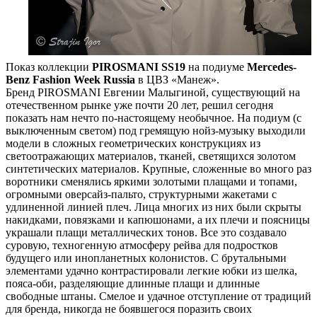
Показ коллекции
PIROSMANI
SS19
на подиуме
Mercedes-
Benz Fashion Week Russia
в ЦВЗ «Манеж».
Бренд PIROSMANI Евгении Малыгиной, существующий на
отечественном рынке уже почти 20 лет, решил сегодня
показать нам нечто по-настоящему необычное. На подиум (с
выключенным светом) под гремящую нойз-музыку выходили
модели в сложных геометрических конструкциях из
светоотражающих материалов, тканей, светящихся золотом
синтетических материалов. Крупные, сложенные во много раз
воротники сменялись яркими золотыми плащами и топами,
огромными оверсайз-пальто, структурными жакетами с
удлиненной линией плеч. Лица многих из них были скрыты
накидками, повязками и капюшонами, а их плечи и поясницы
украшали плащи металлических тонов. Все это создавало
суровую, техногенную атмосферу рейва для подростков
будущего или инопланетных колонистов. С брутальными
элементами удачно контрастировали легкие юбки из шелка,
пояса-оби, разделяющие длинные плащи и длинные
свободные штаны. Смелое и удачное отступление от традиций
для бренда, никогда не боявшегося поразить своих