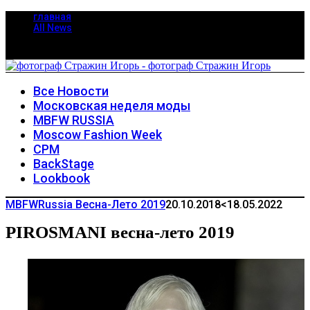
главная
All News
Все Новости
Московская неделя моды
MBFW RUSSIA
Moscow Fashion Week
CPM
BackStage
Lookbook
MBFWRussia Весна-Лето 2019
20.10.2018
<18.05.2022
PIROSMANI весна-лето 2019