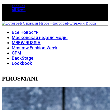
главная
All News
Все Новости
Московская неделя моды
MBFW RUSSIA
Moscow Fashion Week
CPM
BackStage
Lookbook
PIROSMANI