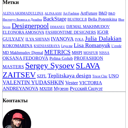
Метки
ArtFuture
B&D
ALENA AKHMADULLINA
Art Fashion
ALINA ASSI
B&D
BackStage
Bella Potemkina
BEATRICE.B
Институт Бизнеса и Дизайна
Blue
Designerpool
DJEMAL MAKHMUDOV
Seven
DIMANEU
IGOR
ELEONORA AMOSOVA
FASHIONTIME DESIGNERS
Julia Dalakian
IVANOVA
GULYAEV
ILYA SHIYAN
IVKA
Lisa Romanyuk
KOKOMARINA
KSENIASERAYA
Leya me
L’erede
METRICS
MHPI
MD Makhmudov Djemal
MOSFUR
NISSA
OKSANA FEDOROVA
PROFASHION
Polina Golub
Sergey Sysoev
SLAVA
MASTERS
ZAITSEV
Teplitskaya design
UNQ
SZFL
Tricot Chic
VALENTIN YUDASHKIN
Vester
VICTORIA
ANDREYANOVA
Русский Силуэт
Музеон
МХПИ
Контакты