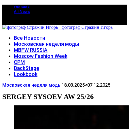
главная
All News
Все Новости
Московская неделя моды
MBFW RUSSIA
Moscow Fashion Week
CPM
BackStage
Lookbook
Московская неделя моды
18.03.2025
<07.12.2025
SERGEY SYSOEV AW 25/26