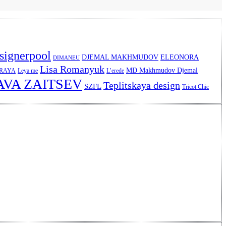
signerpool
DJEMAL MAKHMUDOV
ELEONORA
DIMANEU
Lisa Romanyuk
MD Makhmudov Djemal
ERAYA
Leya me
L’erede
AVA ZAITSEV
Teplitskaya design
SZFL
Tricot Chic