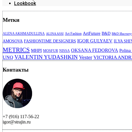
Lookbook
Метки
ArtFuture
B&D
ALENA AKHMADULLINA
Art Fashion
ALINA ASSI
B&D Институт
IGOR GULYAEV
AMOSOVA
FASHIONTIME DESIGNERS
ILYA SHI
METRICS
OKSANA FEDOROVA
MHPI
Polina
MOSFUR
NISSA
VALENTIN YUDASHKIN
Vester
VICTORIA AND
UNQ
Контакты
+7 (916) 117-56-22
igor@strajin.ru