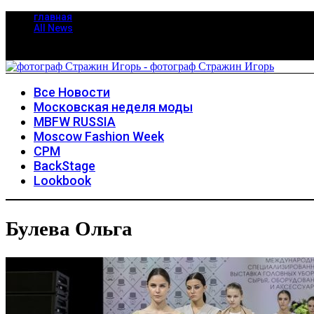
главная
All News
Все Новости
Московская неделя моды
MBFW RUSSIA
Moscow Fashion Week
CPM
BackStage
Lookbook
Булева Ольга