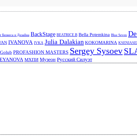
De
BackStage
Bella Potemkina
BEATRICE.B
 Бизнеса и Дизайна
Blue Seven
Julia Dalakian
IVANOVA
KOKOMARINA
YAN
IVKA
KSENIAS
Sergey Sysoev
SL
PROFASHION MASTERS
 Golub
REYANOVA
Русский Силуэт
Музеон
МХПИ