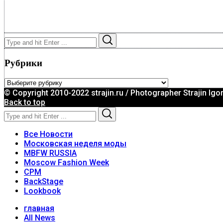
Search
Search
for:
Рубрики
Рубрики
© Copyright 2010-2022 strajin.ru / Photographer Strajin Igo
Back to top
Search
Search
for:
Все Новости
Московская неделя моды
MBFW RUSSIA
Moscow Fashion Week
CPM
BackStage
Lookbook
главная
All News