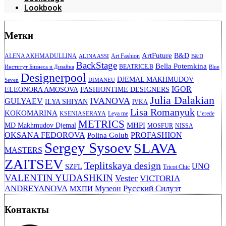
Lookbook
Метки
ArtFuture
B&D
ALENA AKHMADULLINA
Art Fashion
ALINA ASSI
B&D
BackStage
Bella Potemkina
BEATRICE.B
Институт Бизнеса и Дизайна
Blue
Designerpool
DJEMAL MAKHMUDOV
Seven
DIMANEU
IGOR
ELEONORA AMOSOVA
FASHIONTIME DESIGNERS
Julia Dalakian
IVANOVA
GULYAEV
ILYA SHIYAN
IVKA
Lisa Romanyuk
KOKOMARINA
KSENIASERAYA
Leya me
L’erede
METRICS
MHPI
MD Makhmudov Djemal
MOSFUR
NISSA
OKSANA FEDOROVA
PROFASHION
Polina Golub
Sergey Sysoev
SLAVA
MASTERS
ZAITSEV
Teplitskaya design
UNQ
SZFL
Tricot Chic
VALENTIN YUDASHKIN
Vester
VICTORIA
ANDREYANOVA
Русский Силуэт
Музеон
МХПИ
Контакты