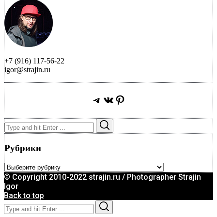
+7 (916) 117-56-22
igor@strajin.ru
Telegram
ВКонтакте
Pinterest
Search
Search
for:
Рубрики
Рубрики
© Copyright 2010-2022 strajin.ru / Photographer Strajin
Igor
Back to top
Search
Search
for: