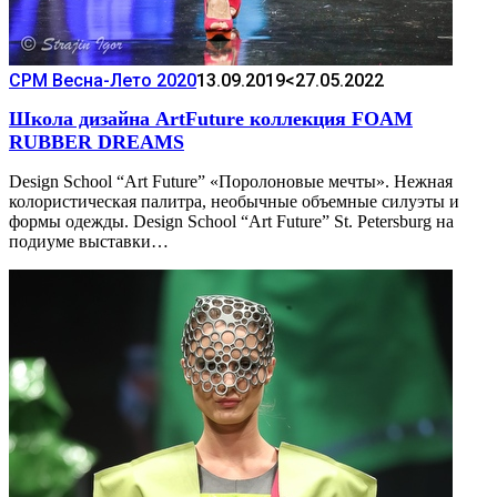
CPM Весна-Лето 2020
13.09.2019
<27.05.2022
Школа дизайна ArtFuture коллекция FOAM
RUBBER DREAMS
Design School “Art Future” «Поролоновые мечты». Нежная
колористическая палитра, необычные объемные силуэты и
формы одежды. Design School “Art Future” St. Petersburg на
подиуме выставки…