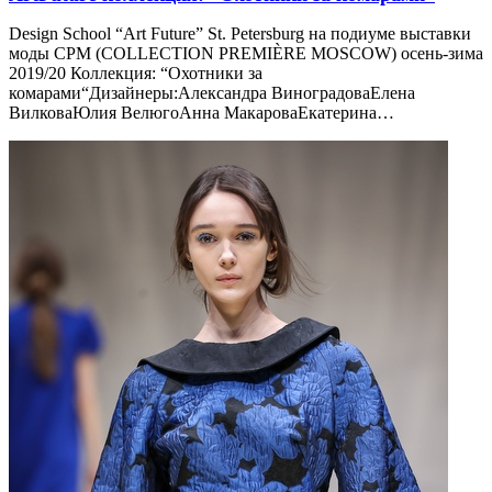
Design School “Art Future” St. Petersburg на подиуме выставки
моды CPM (COLLECTION PREMIÈRE MOSCOW) осень-зима
2019/20 Коллекция: “Охотники за
комарами“Дизайнеры:Александра ВиноградоваЕлена
ВилковаЮлия ВелюгоАнна МакароваЕкатерина…