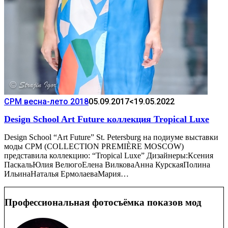
CPM весна-лето 2018
05.09.2017
<19.05.2022
Design School Art Future коллекция Tropical Luxe
Design School “Art Future” St. Petersburg на подиуме выставки
моды CPM (COLLECTION PREMIÈRE MOSCOW)
представила коллекцию: “Tropical Luxe” Дизайнеры:Ксения
ПаскальЮлия ВелюгоЕлена ВилковаАнна КурскаяПолина
ИльинаНаталья ЕрмолаеваМария…
Профессиональная фотосъёмка показов мод