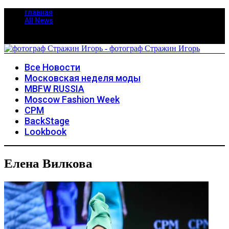
главная
All News
Все Новости
Московская неделя моды
MBFW RUSSIA
Moscow Fashion Week
CPM
BackStage
Lookbook
Елена Вилкова