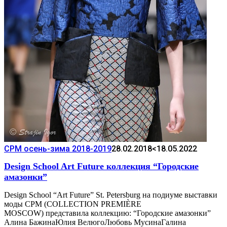
CPM осень-зима 2018-2019
28.02.2018
<18.05.2022
Design School Art Future коллекция “Городские
амазонки”
Design School “Art Future” St. Petersburg на подиуме выставки
моды CPM (COLLECTION PREMIÈRE
MOSCOW) представила коллекцию: “Городские амазонки”
Алина БажинаЮлия ВелюгоЛюбовь МусинаГалина