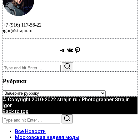
+7 (916) 117-56-22
igor@strajin.ru
Telegram
ВКонтакте
Pinterest
Search
Search
for:
Рубрики
Рубрики
© Copyright 2010-2022 strajin.ru / Photographer Strajin
Igor
Back to top
Search
Search
for:
Все Новости
Московская неделя моды