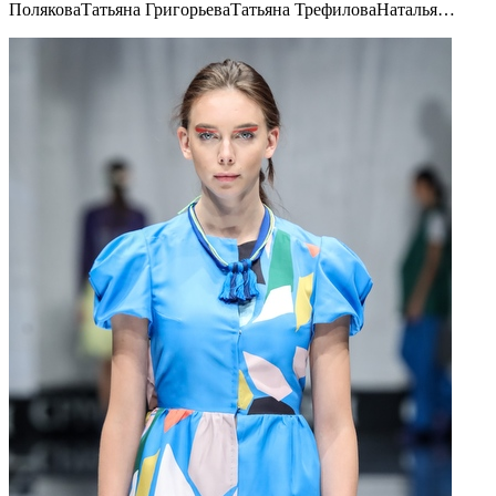
ПоляковаТатьяна ГригорьеваТатьяна ТрефиловаНаталья…