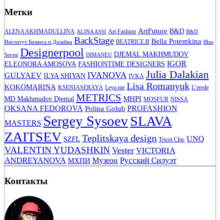
Метки
ArtFuture
B&D
ALENA AKHMADULLINA
Art Fashion
ALINA ASSI
B&D
BackStage
Bella Potemkina
BEATRICE.B
Институт Бизнеса и Дизайна
Blue
Designerpool
DJEMAL MAKHMUDOV
Seven
DIMANEU
IGOR
ELEONORA AMOSOVA
FASHIONTIME DESIGNERS
Julia Dalakian
IVANOVA
GULYAEV
ILYA SHIYAN
IVKA
Lisa Romanyuk
KOKOMARINA
KSENIASERAYA
Leya me
L’erede
METRICS
MHPI
MD Makhmudov Djemal
MOSFUR
NISSA
OKSANA FEDOROVA
PROFASHION
Polina Golub
Sergey Sysoev
SLAVA
MASTERS
ZAITSEV
Teplitskaya design
UNQ
SZFL
Tricot Chic
VALENTIN YUDASHKIN
Vester
VICTORIA
ANDREYANOVA
Русский Силуэт
Музеон
МХПИ
Контакты