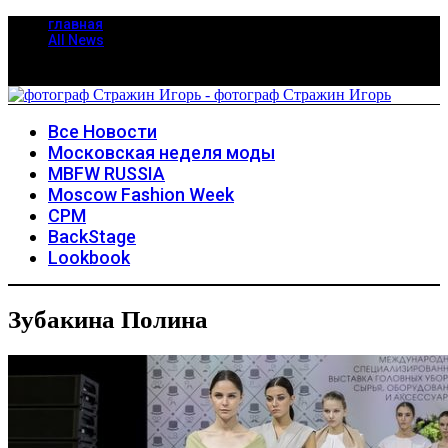
главная
All News
Все Новости
Московская неделя моды
MBFW RUSSIA
Moscow Fashion Week
CPM
BackStage
Lookbook
Зубакина Полина