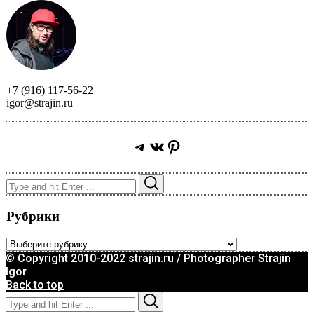
+7 (916) 117-56-22
igor@strajin.ru
Telegram
ВКонтакте
Pinterest
Search
Search
for:
Рубрики
Рубрики
© Copyright 2010-2022 strajin.ru / Photographer Strajin
Igor
Back to top
Search
Search
for: