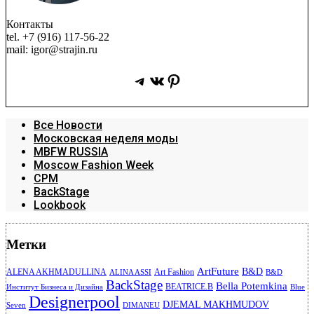
Контакты
tel. +7 (916) 117-56-22
mail: igor@strajin.ru
Telegram
ВКонтакте
Pinterest
Все Новости
Московская неделя моды
MBFW RUSSIA
Moscow Fashion Week
CPM
BackStage
Lookbook
Метки
ArtFuture
B&D
ALENA AKHMADULLINA
Art Fashion
ALINA ASSI
B&D
BackStage
Bella Potemkina
BEATRICE.B
Институт Бизнеса и Дизайна
Blue
Designerpool
DJEMAL MAKHMUDOV
Seven
DIMANEU