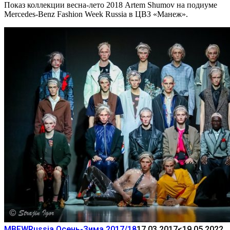
Показ коллекции весна-лето 2018 Artem Shumov на подиуме
Mercedes-Benz Fashion Week Russia в ЦВЗ «Манеж».
MBFWRussia Осень-Зима 2017/18
17.03.2017
<19.05.2022