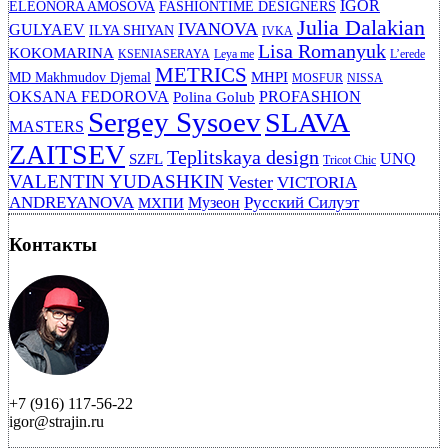
IGOR
ELEONORA AMOSOVA
FASHIONTIME DESIGNERS
Julia Dalakian
IVANOVA
GULYAEV
ILYA SHIYAN
IVKA
Lisa Romanyuk
KOKOMARINA
KSENIASERAYA
Leya me
L’erede
METRICS
MHPI
MD Makhmudov Djemal
MOSFUR
NISSA
OKSANA FEDOROVA
PROFASHION
Polina Golub
Sergey Sysoev
SLAVA
MASTERS
ZAITSEV
Teplitskaya design
UNQ
SZFL
Tricot Chic
VALENTIN YUDASHKIN
Vester
VICTORIA
ANDREYANOVA
Русский Силуэт
Музеон
МХПИ
Контакты
+7 (916) 117-56-22
igor@strajin.ru