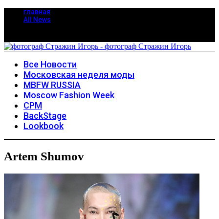
главная
All News
Все Новости
Московская неделя моды
MBFW RUSSIA
Moscow Fashion Week
CPM
BackStage
Lookbook
Artem Shumov