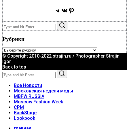
Telegram
ВКонтакте
Pinterest
Search
Search
for:
Рубрики
Рубрики
© Copyright 2010-2022 strajin.ru / Photographer Strajin
Igor
Back to top
Search
Search
for:
Все Новости
Московская неделя моды
MBFW RUSSIA
Moscow Fashion Week
CPM
BackStage
Lookbook
главная