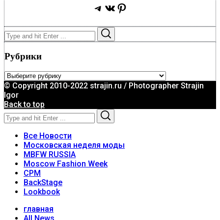
Telegram
ВКонтакте
Pinterest
Search
Search
for:
Рубрики
Рубрики
© Copyright 2010-2022 strajin.ru / Photographer Strajin
Igor
Back to top
Search
Search
for:
Все Новости
Московская неделя моды
MBFW RUSSIA
Moscow Fashion Week
CPM
BackStage
Lookbook
главная
All News