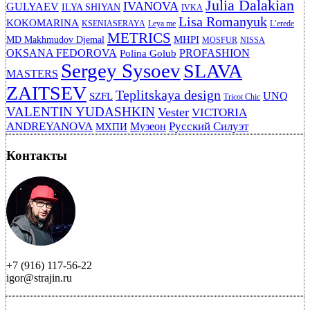
Julia Dalakian
IVANOVA
GULYAEV
ILYA SHIYAN
IVKA
Lisa Romanyuk
KOKOMARINA
KSENIASERAYA
Leya me
L’erede
METRICS
MHPI
MD Makhmudov Djemal
MOSFUR
NISSA
OKSANA FEDOROVA
PROFASHION
Polina Golub
Sergey Sysoev
SLAVA
MASTERS
ZAITSEV
Teplitskaya design
UNQ
SZFL
Tricot Chic
VALENTIN YUDASHKIN
Vester
VICTORIA
ANDREYANOVA
Русский Силуэт
Музеон
МХПИ
Контакты
+7 (916) 117-56-22
igor@strajin.ru