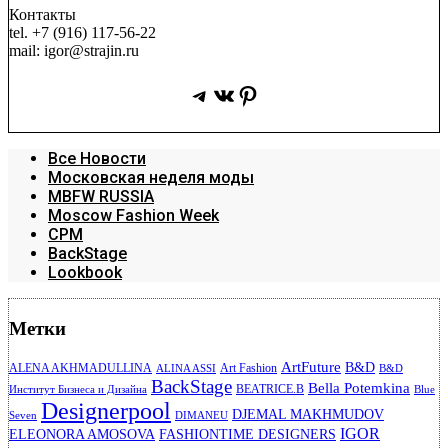
Контакты
tel. +7 (916) 117-56-22
mail: igor@strajin.ru
Telegram
ВКонтакте
Pinterest
Все Новости
Московская неделя моды
MBFW RUSSIA
Moscow Fashion Week
CPM
BackStage
Lookbook
Метки
ArtFuture
B&D
ALENA AKHMADULLINA
Art Fashion
ALINA ASSI
B&D
BackStage
Bella Potemkina
BEATRICE.B
Институт Бизнеса и Дизайна
Blue
Designerpool
DJEMAL MAKHMUDOV
Seven
DIMANEU
IGOR
ELEONORA AMOSOVA
FASHIONTIME DESIGNERS