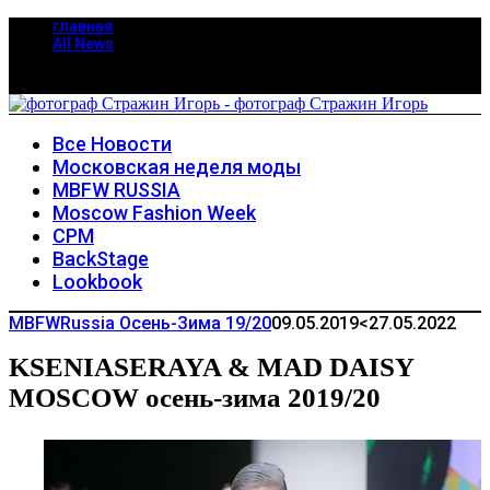
главная
All News
Все Новости
Московская неделя моды
MBFW RUSSIA
Moscow Fashion Week
CPM
BackStage
Lookbook
MBFWRussia Осень-Зима 19/20
09.05.2019
<27.05.2022
KSENIASERAYA & MAD DAISY
MOSCOW осень-зима 2019/20