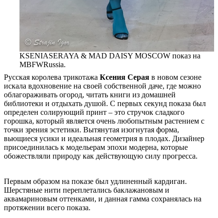
KSENIASERAYA & MAD DAISY MOSCOW показ на
MBFWRussia.
Русская королева трикотажа
Ксения Серая
в новом сезоне
искала вдохновение на своей собственной даче, где можно
облагораживать огород, читать книги из домашней
библиотеки и отдыхать душой. С первых секунд показа был
определен солирующий принт – это стручок сладкого
горошка, который является очень любопытным растением с
точки зрения эстетики. Вытянутая изогнутая форма,
вьющиеся усики и идеальная геометрия в плодах. Дизайнер
присоединилась к модельерам эпохи модерна, которые
обожествляли природу как действующую силу прогресса.
Первым образом на показе был удлиненный кардиган.
Шерстяные нити переплетались баклажановым и
аквамариновым оттенками, и данная гамма сохранялась на
протяжении всего показа.