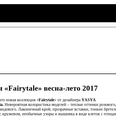
airytale» весна-лето 2017
это новая коллекция «
Fairytale
» от дизайнера
YASYA
a.
Невероятная колористика моделей – теплые оттенки розового
андового. Лаконичный крой, прозрачные вставки, тонкие бретел
с кружевом, необычные узоры и вышивка в виде клеток с птица