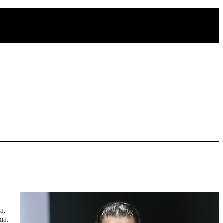
,
и,
ми.