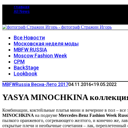
главная
All News
Все Новости
Московская неделя моды
MBFW RUSSIA
Moscow Fashion Week
CPM
BackStage
Lookbook
MBFWRussia Весна-Лето 2017
04.11.2016
<19.05.2022
YASYA MINOCHKINA коллекция «F
Комбинации, коктейльные платья мини и вечерние в пол – все 
MINOCHKINA
на подиуме
Mercedes-Benz Fashion Week Russi
пылкого оранжевого, согревающего желтого, и конечно же, лав
открытые плечи и необычные сочетания – лак, переплетенный 