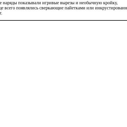
ие наряды показывали игривые вырезы и необычную кройку,
ще всего появлялись сверкающие пайетками или инкрустирован
г.