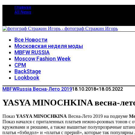
главная
All News
Все Новости
Московская неделя моды
MBFW RUSSIA
Moscow Fashion Week
CPM
BackStage
Lookbook
MBFWRussia Весна-Лето 2019
18.10.2018
<18.05.2022
YASYA MINOCHKINA весна-лето
Показ
YASYA MINOCHKINA
Весна-Лето 2019 на подиуме
Me
Показ начался с приталенных платьев нежно-розовых тонов с 
кружевами и рюшами, а также вышитые полупрозрачные штаны 
платья «бэбидол» и «платья с прерий», которые так популярны 