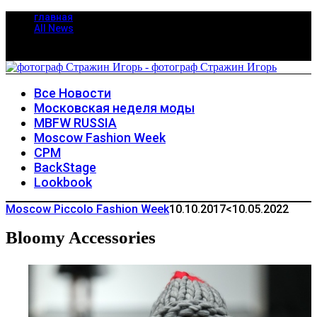
главная
All News
Все Новости
Московская неделя моды
MBFW RUSSIA
Moscow Fashion Week
CPM
BackStage
Lookbook
Moscow Piccolo Fashion Week
10.10.2017
<10.05.2022
Bloomy Accessories