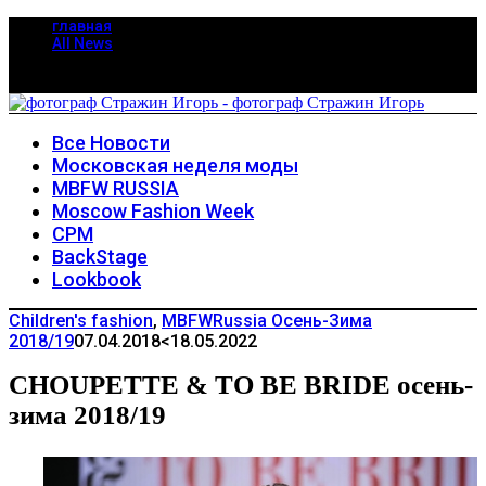
главная
All News
Все Новости
Московская неделя моды
MBFW RUSSIA
Moscow Fashion Week
CPM
BackStage
Lookbook
Children's fashion
,
MBFWRussia Осень-Зима
2018/19
07.04.2018
<18.05.2022
CHOUPETTE & TO BE BRIDE осень-
зима 2018/19