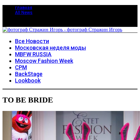
главная
All News
Все Новости
Московская неделя моды
MBFW RUSSIA
Moscow Fashion Week
CPM
BackStage
Lookbook
TO BE BRIDE