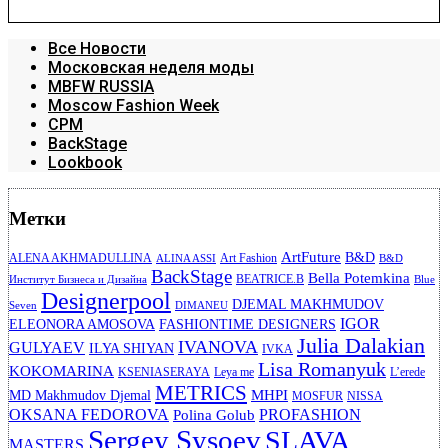
Все Новости
Московская неделя моды
MBFW RUSSIA
Moscow Fashion Week
CPM
BackStage
Lookbook
Метки
ArtFuture
B&D
ALENA AKHMADULLINA
Art Fashion
ALINA ASSI
B&D
BackStage
Bella Potemkina
BEATRICE.B
Институт Бизнеса и Дизайна
Blue
Designerpool
DJEMAL MAKHMUDOV
Seven
DIMANEU
IGOR
ELEONORA AMOSOVA
FASHIONTIME DESIGNERS
Julia Dalakian
IVANOVA
GULYAEV
ILYA SHIYAN
IVKA
Lisa Romanyuk
KOKOMARINA
KSENIASERAYA
Leya me
L’erede
METRICS
MHPI
MD Makhmudov Djemal
MOSFUR
NISSA
OKSANA FEDOROVA
PROFASHION
Polina Golub
Sergey Sysoev
SLAVA
MASTERS