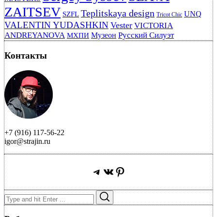
ZAITSEV
Teplitskaya design
UNQ
SZFL
Tricot Chic
VALENTIN YUDASHKIN
Vester
VICTORIA
ANDREYANOVA
Русский Силуэт
Музеон
МХПИ
Контакты
+7 (916) 117-56-22
igor@strajin.ru
Telegram
ВКонтакте
Pinterest
Search
Search
for: