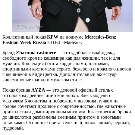
Коллективный показ
KFW
на подиуме
Mercedes-Benz
Fashion Week Russia
в ЦВЗ «Манеж».
Бренд
Zharuma cashmere
— это удобная casual-одежда
свободного кроя из кашемира как для женщин, так и для
мужчин. Коллекция богата кардиганами, платьями,
спортивными костюмами серого, бежевого и красного цветов
с вышивкой в виде цветка. Дополнительный аксессуар —
кашемировые шапки в мужском стиле.
Показ бренда
AYZA
— это деловой офисный стиль с
отголоском древнеегипетской эпохи. Здесь модели с
макияжем Клеопатры и небрежным высоким пучком на
голове сочетают прошлое с современностью, где животные
принты стали доминирующим мотивом. Классические брюки
до щиколотки разбавлены змеиным принтом и золотыми
вставками. Основные цвета: телесный, шоколадный, черный,
пудровый.