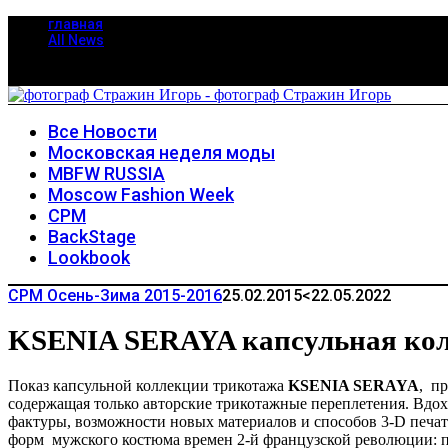
главная
All News
Все Новости
Московская неделя моды
MBFW RUSSIA
Moscow Fashion Week
CPM
BackStage
Lookbook
CPM Осень-Зима 2015-2016
25.02.2015
<22.05.2022
KSENIA SERAYA капсульная кол
Показ капсульной коллекции трикотажа
KSENIA SERAYA
, п
содержащая только авторские трикотажные переплетения. Вдох
фактуры, возможности новых материалов и способов 3-D печа
форм мужского костюма времен 2-й французской революции: п