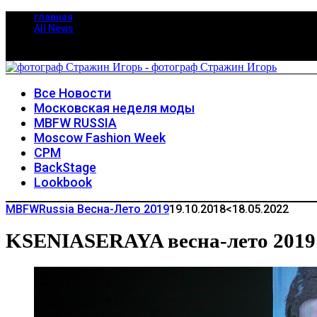
главная
All News
Все Новости
Московская неделя моды
MBFW RUSSIA
Moscow Fashion Week
CPM
BackStage
Lookbook
MBFWRussia Весна-Лето 2019
19.10.2018
<18.05.2022
KSENIASERAYA весна-лето 2019