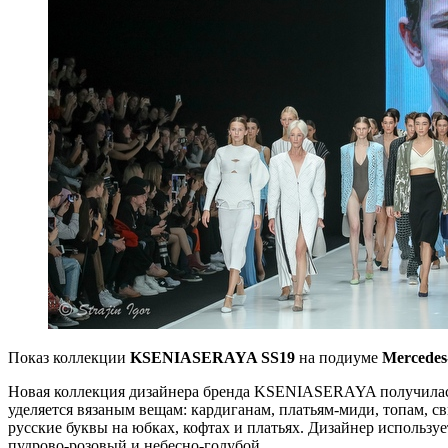
Показ коллекции
KSENIASERAYA SS19
на подиуме
Mercedes
Новая коллекция дизайнера бренда KSENIASERAYA получилас
уделяется вязаным вещам: кардиганам, платьям-миди, топам, 
русские буквы на юбках, кофтах и платьях. Дизайнер используе
пудрово-розовый и небесно-голубой.