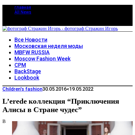
главная
All News
Все Новости
Московская неделя моды
MBFW RUSSIA
Moscow Fashion Week
CPM
BackStage
Lookbook
Children's fashion
30.05.2016
<19.05.2022
L’erede коллекция “Приключения
Алисы в Стране чудес”
В