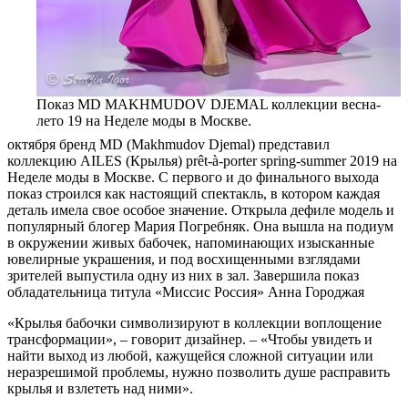
Показ MD MAKHMUDOV DJEMAL коллекции весна-
лето 19 на Неделе моды в Москве.
октября бренд MD (Makhmudov Djemal) представил
коллекцию AILES (Крылья) prêt-à-porter spring-summer 2019 на
Неделе моды в Москве. С первого и до финального выхода
показ строился как настоящий спектакль, в котором каждая
деталь имела свое особое значение. Открыла дефиле модель и
популярный блогер Мария Погребняк. Она вышла на подиум
в окружении живых бабочек, напоминающих изысканные
ювелирные украшения, и под восхищенными взглядами
зрителей выпустила одну из них в зал. Завершила показ
обладательница титула «Миссис Россия» Анна Городжая
«Крылья бабочки символизируют в коллекции воплощение
трансформации», – говорит дизайнер. – «Чтобы увидеть и
найти выход из любой, кажущейся сложной ситуации или
неразрешимой проблемы, нужно позволить душе расправить
крылья и взлететь над ними».