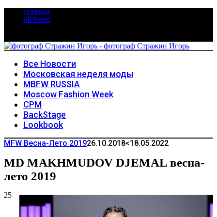
главная
All News
Все Новости
Московская неделя моды
MBFW RUSSIA
Moscow Fashion Week
CPM
BackStage
Lookbook
MFW Весна-Лето 2019
26.10.2018
<18.05.2022
MD MAKHMUDOV DJEMAL весна-
лето 2019
25