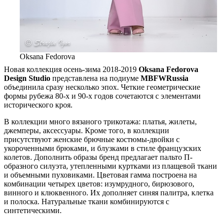
Oksana Fedorova
Новая коллекция осень-зима 2018-2019
Oksana Fedorova
Design Studio
представлена на подиуме
MBFWRussia
объединила сразу несколько эпох. Четкие геометрические
формы рубежа 80-х и 90-х годов сочетаются с элементами
исторического кроя.
В коллекции много вязаного трикотажа: платья, жилеты,
джемперы, аксессуары. Кроме того, в коллекции
присутствуют женские брючные костюмы-двойки с
укороченными брюками, и блузками в стиле французских
колетов. Дополнить образы бренд предлагает пальто П-
образного силуэта, утепленными куртками из плащевой ткани
и объемными пуховиками. Цветовая гамма построена на
комбинации четырех цветов: изумрудного, бирюзового,
винного и клюквенного. Их дополняет синяя палитра, клетка
и полоска. Натуральные ткани комбинируются с
синтетическими.