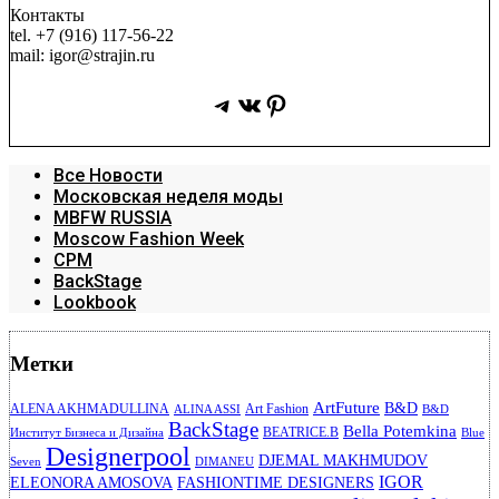
Контакты
tel. +7 (916) 117-56-22
mail: igor@strajin.ru
Telegram
ВКонтакте
Pinterest
Все Новости
Московская неделя моды
MBFW RUSSIA
Moscow Fashion Week
CPM
BackStage
Lookbook
Метки
ArtFuture
B&D
ALENA AKHMADULLINA
Art Fashion
ALINA ASSI
B&D
BackStage
Bella Potemkina
BEATRICE.B
Институт Бизнеса и Дизайна
Blue
Designerpool
DJEMAL MAKHMUDOV
Seven
DIMANEU
IGOR
ELEONORA AMOSOVA
FASHIONTIME DESIGNERS