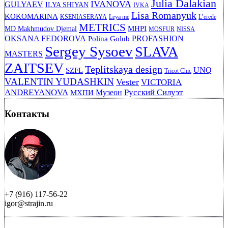
Julia Dalakian
IVANOVA
GULYAEV
ILYA SHIYAN
IVKA
Lisa Romanyuk
KOKOMARINA
KSENIASERAYA
Leya me
L’erede
METRICS
MHPI
MD Makhmudov Djemal
MOSFUR
NISSA
OKSANA FEDOROVA
PROFASHION
Polina Golub
Sergey Sysoev
SLAVA
MASTERS
ZAITSEV
Teplitskaya design
UNQ
SZFL
Tricot Chic
VALENTIN YUDASHKIN
Vester
VICTORIA
ANDREYANOVA
Русский Силуэт
Музеон
МХПИ
Контакты
+7 (916) 117-56-22
igor@strajin.ru