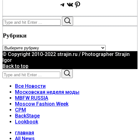
Telegram
ВКонтакте
Pinterest
Search
Search
for:
Рубрики
Рубрики
© Copyright 2010-2022 strajin.ru / Photographer Strajin
Igor
Back to top
Search
Search
for:
Все Новости
Московская неделя моды
MBFW RUSSIA
Moscow Fashion Week
CPM
BackStage
Lookbook
главная
All News